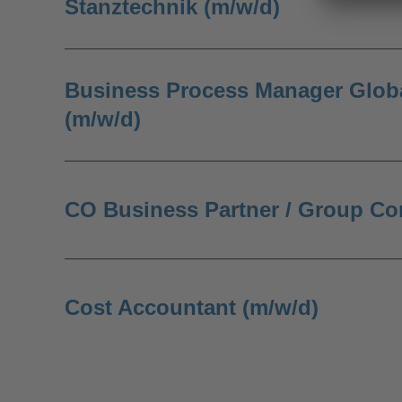
Stanztechnik (m/w/d)
Business Process Manager Glob
(m/w/d)
CO Business Partner / Group Con
Cost Accountant (m/w/d)