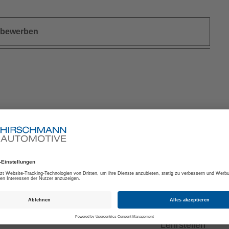
t bewerben
rreich
iker (m/w/d)
Lehrstellen
iker mit Fachrichtung
Lehrstellen