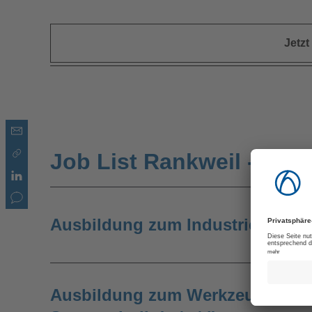
Jetz
Job List Rankweil - Öste
Ausbildung zum Industriemechan
Ausbildung zum Werkzeugmechan