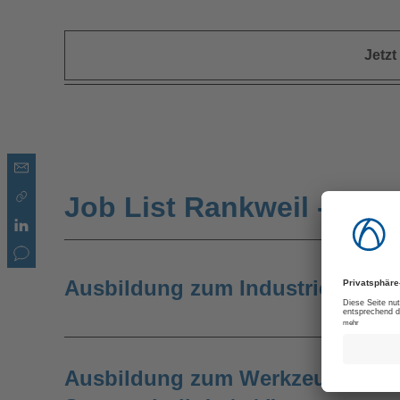
Jetz
Job List Rankweil - Öste
Ausbildung zum Industriemechan
Ausbildung zum Werkzeugmechan