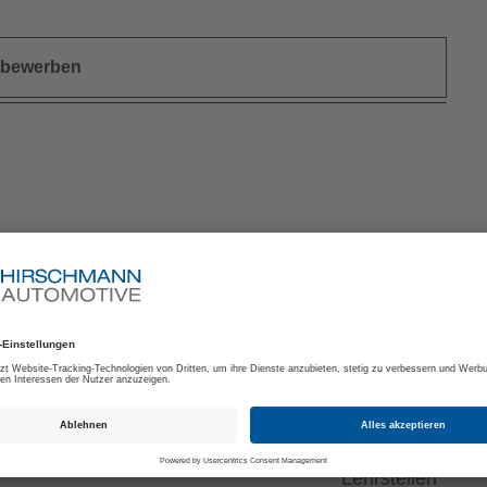
t bewerben
rreich
iker (m/w/d)
Lehrstellen
iker mit Fachrichtung
Lehrstellen