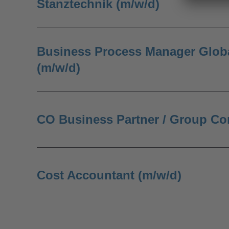
Stanztechnik (m/w/d)
Business Process Manager Glob
(m/w/d)
CO Business Partner / Group Con
Cost Accountant (m/w/d)