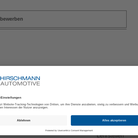
t bewerben
rreich
iker (m/w/d)
Lehrstellen
iker mit Fachrichtung
Lehrstellen