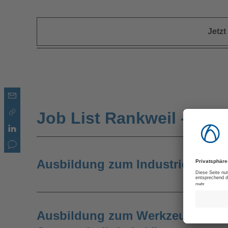
Jetz
Job List Rankweil - Öste
Ausbildung zum Industriemechan
Ausbildung zum Werkzeugmechan