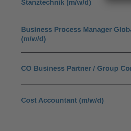
Stanztechnik (m/w/d)
Business Process Manager Glob
(m/w/d)
CO Business Partner / Group Con
Cost Accountant (m/w/d)