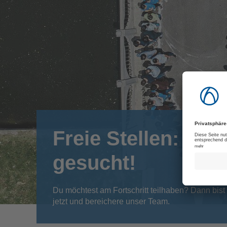
Freie Stellen: Pla
gesucht!
Du möchtest am Fortschritt teilhaben? Dann bist 
jetzt und bereichere unser Team.
[Translate to German:]