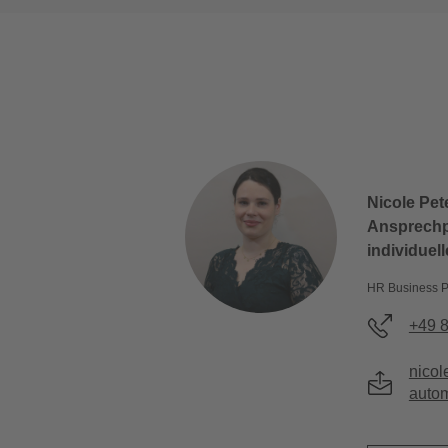
Nicole Pete
Ansprechpa
individuel
HR Business P
+49 
nicol
auto