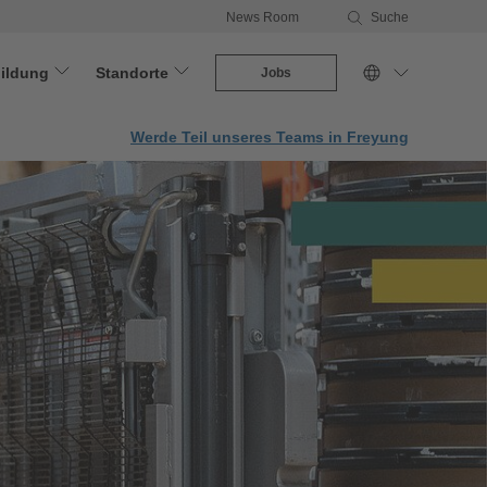
News Room
Suche
ildung
Standorte
Jobs
Werde Teil unseres Teams in Freyung