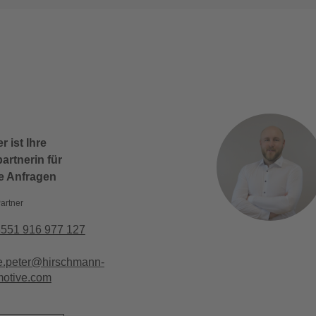
r ist Ihre
rtnerin für
le Anfragen
artner
8551 916 977 127
e.peter@hirschmann-
motive.com