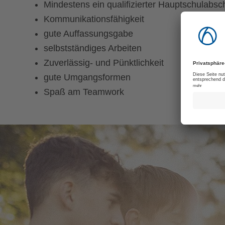
Mindestens ein qualifizierter Hauptschulabsc
Kommunikationsfähigkeit
gute Auffassungsgabe
selbstständiges Arbeiten
Zuverlässig- und Pünktlichkeit
gute Umgangsformen
Spaß am Teamwork