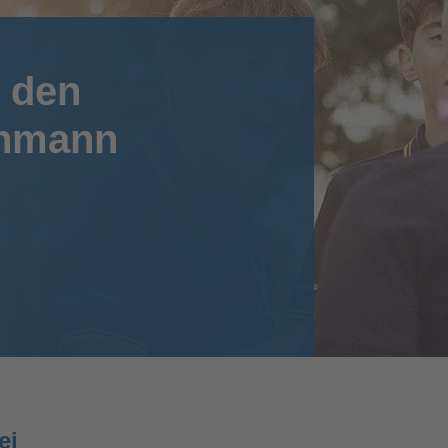
 den
chmann
ei