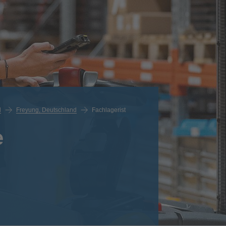
d
Freyung, Deutschland
Fachlagerist
e