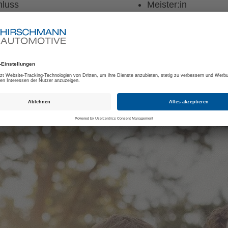
hluss
Meister:in
Fachwirt:in
Betriebswirt:in