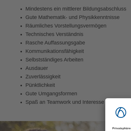
Mindestens ein mittlerer Bildungsabschluss
Gute Mathematik- und Physikkenntnisse
Räumliches Vorstellungsvermögen
Technisches Verständnis
Rasche Auffassungsgabe
Kommunikationsfähigkeit
Selbstständiges Arbeiten
Ausdauer
Zuverlässigkeit
Pünktlichkeit
Gute Umgangsformen
Spaß an Teamwork und Interesse an Weiterb