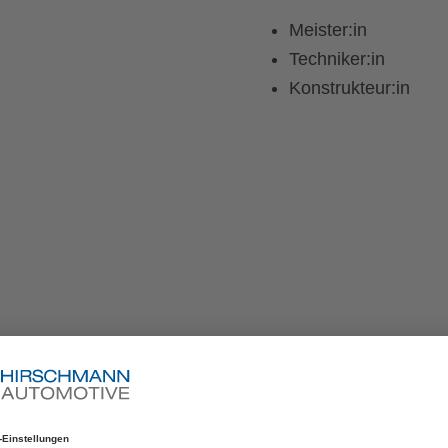
Meister:in
Techniker:in
Konstrukteur:in
ildung