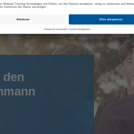
 den
chmann