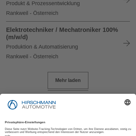
Produkt & Prozessentwicklung
Rankweil - Österreich
Elektrotechniker / Mechatroniker 100%
(m/w/d)
Produktion & Automatisierung
Rankweil - Österreich
Mehr laden
Impressum
Datenschutzerklärung