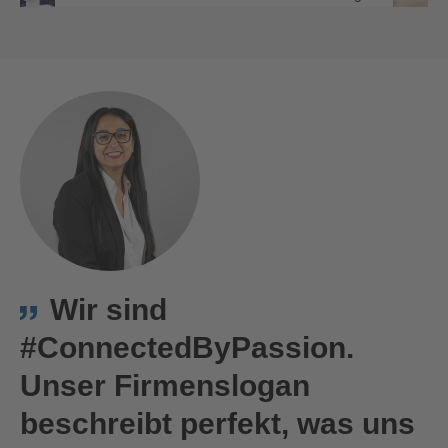
des Service zu, um dieses Video anzusehen.
MEHR INFORMATIONEN
Bernd Schwendinger
This is us!
AKZEPTIEREN
powered by
Usercentrics Consent
Management Platform
Wir sind
#ConnectedByPassion.
Unser Firmenslogan
beschreibt perfekt, was uns