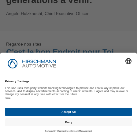
Angelo Holzknecht, Chief Executive Officer
Regarde nos sites
C'est le bon Endroit pour Toi
Avec 7 sites de production et 5 centres de compétences
dans le monde, Hirschmann Automotive s'efforce non
seulement de fournir des produits de première qualité,
mais aussi de créer un environnement coopératif et
propice pour son équipe mondiale. Chaque site apporte
son savoir-faire unique et ses points forts et travaille en
harmonie à notre engagement pour une qualité de
service de premier ordre.