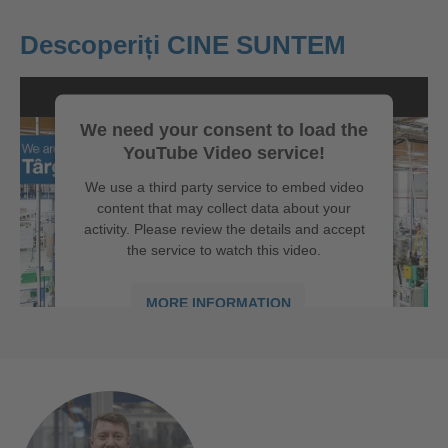
Descoperiți CINE SUNTEM
We need your consent to load the
YouTube Video service!
We use a third party service to embed video
content that may collect data about your
activity. Please review the details and accept
the service to watch this video.
MORE INFORMATION
ACCEPT
powered by
Usercentrics Consent
We are Hirschmann Automotive in Târgu Mureș, Romania
Management Platform